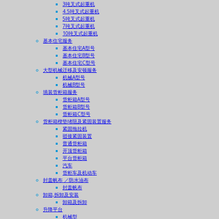
3吨叉式起重机
4.5吨叉式起重机
5吨叉式起重机
7吨叉式起重机
10吨叉式起重机
基本住宅服务
基本住宅A型号
基本住宅B型号
基本住宅C型号
大型机械迁移及安顿服务
机械A型号
机械B型号
填装货柜箱服务
货柜箱A型号
货柜箱B型号
货柜箱C型号
货柜箱楔垫堵阻及紧固装置服务
紧固拖拉机
驳接紧固装置
普通货柜箱
开顶货柜箱
平台货柜箱
汽车
货柜车及机动车
封盖帆布 ／防水油布
封盖帆布
卸箱,拆卸及安装
卸箱及拆卸
升降平台
机械型