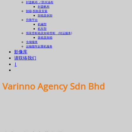
封盖帆布 ／防水油布
封盖帆布
卸箱,拆卸及安装
卸箱及拆卸
升降平台
机械型
机车型
填装货柜箱及卸箱货柜 （转运服务)
装箱及卸箱
仓储服务
运输随车起重机服务
影像库
请联络我们
|
Varinno Agency Sdn Bhd