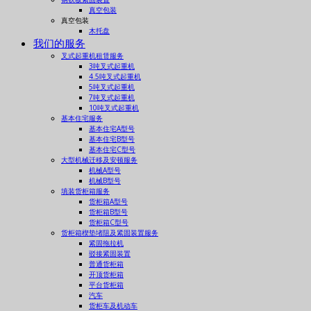
真空包装
真空包装
木托盘
我们的服务
叉式起重机租赁服务
3吨叉式起重机
4.5吨叉式起重机
5吨叉式起重机
7吨叉式起重机
10吨叉式起重机
基本住宅服务
基本住宅A型号
基本住宅B型号
基本住宅C型号
大型机械迁移及安顿服务
机械A型号
机械B型号
填装货柜箱服务
货柜箱A型号
货柜箱B型号
货柜箱C型号
货柜箱楔垫堵阻及紧固装置服务
紧固拖拉机
驳接紧固装置
普通货柜箱
开顶货柜箱
平台货柜箱
汽车
货柜车及机动车