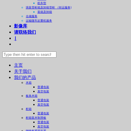
机车型
填装货柜箱及卸箱货柜 （转运服务)
装箱及卸箱
仓储服务
运输随车起重机服务
影像库
请联络我们
|
主页
关于我们
我们的产品
木箱
普通包装
真空包装
板条木箱
普通包装
真空包装
柜箱
普通包装
柜箱装木制滑板
普通包装
真空包装
钢铁板紧固装置