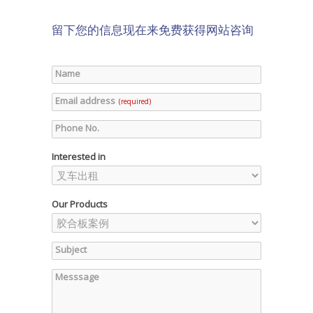
留下您的信息现在来免费获得网站咨询
Name
Email address
(required)
Phone No.
Interested in
Our Products
Subject
Messsage