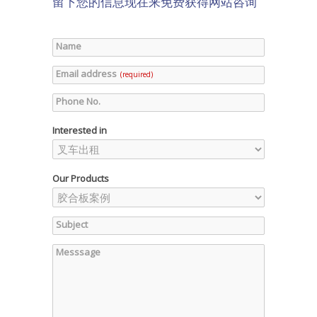
留下您的信息现在来免费获得网站咨询
Name
Email address
(required)
Phone No.
Interested in
Our Products
Subject
Messsage