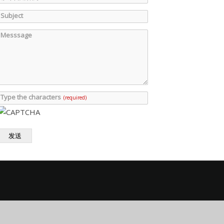
Subject
Messsage
Type the characters
(required)
发送