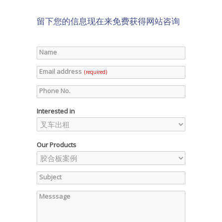
留下您的信息现在来免费获得网站咨询
Name
Email address
(required)
Phone No.
Interested in
Our Products
Subject
Messsage