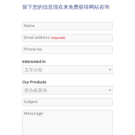
留下您的信息现在来免费获得网站咨询
Name
Email address
(required)
Phone No.
Interested in
Our Products
Subject
Messsage